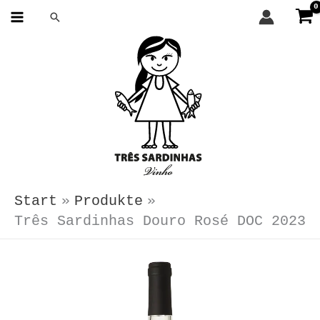
Zum
Suchen
Inhalt
springen
Start
Produkte
Três Sardinhas Douro Rosé DOC 2023