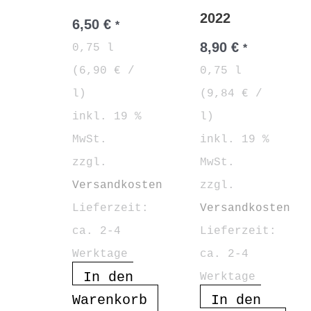
2022
6,50
€
*
8,90
€
0,75
l
*
(
6,90
€
/
0,75
l
l
)
(
9,84
€
/
inkl. 19 %
l
)
MwSt.
inkl. 19 %
zzgl.
MwSt.
Versandkosten
zzgl.
Lieferzeit:
Versandkosten
ca. 2-4
Lieferzeit:
Werktage
ca. 2-4
In den
Werktage
Warenkorb
In den