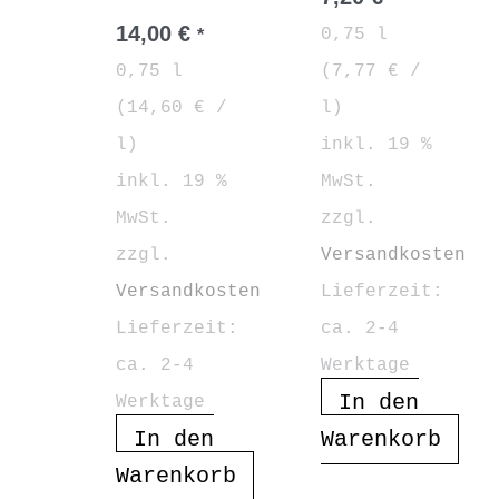
14,00
€
0,75
l
*
0,75
l
(
7,77
€
/
(
14,60
€
/
l
)
l
)
inkl. 19 %
inkl. 19 %
MwSt.
MwSt.
zzgl.
zzgl.
Versandkosten
Versandkosten
Lieferzeit:
Lieferzeit:
ca. 2-4
ca. 2-4
Werktage
In den
Werktage
In den
Warenkorb
Warenkorb